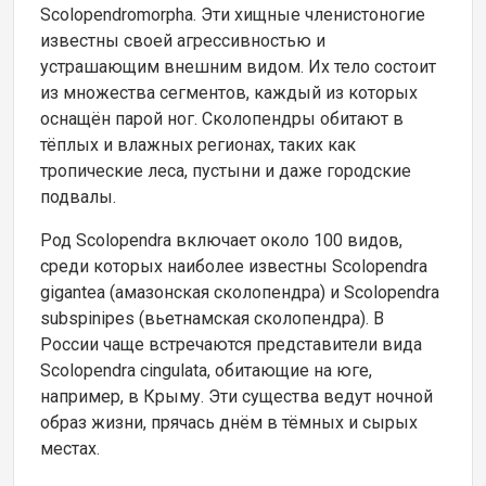
Scolopendromorpha. Эти хищные членистоногие
известны своей агрессивностью и
устрашающим внешним видом. Их тело состоит
из множества сегментов, каждый из которых
оснащён парой ног. Сколопендры обитают в
тёплых и влажных регионах, таких как
тропические леса, пустыни и даже городские
подвалы.
Род Scolopendra включает около 100 видов,
среди которых наиболее известны Scolopendra
gigantea (амазонская сколопендра) и Scolopendra
subspinipes (вьетнамская сколопендра). В
России чаще встречаются представители вида
Scolopendra cingulata, обитающие на юге,
например, в Крыму. Эти существа ведут ночной
образ жизни, прячась днём в тёмных и сырых
местах.