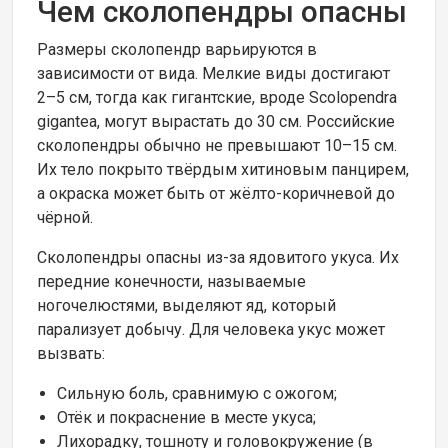
Чем сколопендры опасны
Размеры сколопендр варьируются в
зависимости от вида. Мелкие виды достигают
2–5 см, тогда как гигантские, вроде Scolopendra
gigantea, могут вырастать до 30 см. Российские
сколопендры обычно не превышают 10–15 см.
Их тело покрыто твёрдым хитиновым панцирем,
а окраска может быть от жёлто-коричневой до
чёрной.
Сколопендры опасны из-за ядовитого укуса. Их
передние конечности, называемые
ногочелюстями, выделяют яд, который
парализует добычу. Для человека укус может
вызвать:
Сильную боль, сравнимую с ожогом;
Отёк и покраснение в месте укуса;
Лихорадку, тошноту и головокружение (в