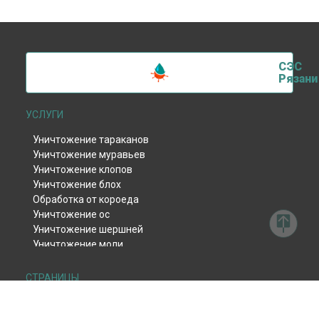
СЭС
Рязани
УСЛУГИ
Уничтожение тараканов
Уничтожение муравьев
Уничтожение клопов
Уничтожение блох
Обработка от короеда
Уничтожение ос
Уничтожение шершней
Уничтожение моли
Уничтожение тли
Уничтожение клещей
СТРАНИЦЫ
Уничтожение комаров
Дезинсекция
Уничтожение мокриц
Дератизация