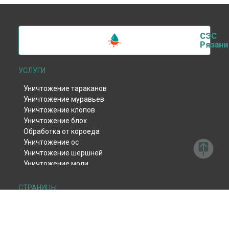
СЭС
Рязани
УСЛУГИ
Уничтожение тараканов
Уничтожение муравьев
Уничтожение клопов
Уничтожение блох
Обработка от короеда
Уничтожение ос
Уничтожение шершней
Уничтожение моли
Уничтожение тли
Уничтожение клещей
СТРАНИЦЫ
Уничтожение комаров
Дезинсекция
Уничтожение мокриц
Дератизация
Уничтожение мух
Дезинфекция
Обработка от жука-кожееда