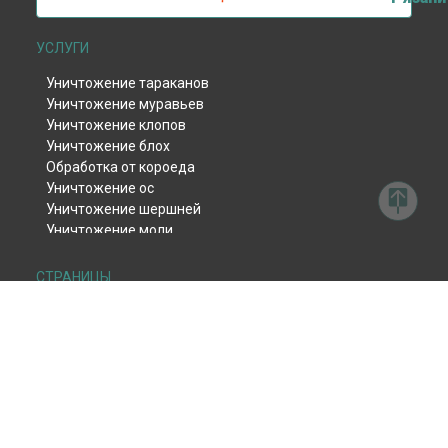
УСЛУГИ
Уничтожение тараканов
Уничтожение муравьев
Уничтожение клопов
Уничтожение блох
Обработка от короеда
Уничтожение ос
Уничтожение шершней
Уничтожение моли
Уничтожение тли
Уничтожение клещей
СТРАНИЦЫ
Уничтожение комаров
Дезинсекция
Уничтожение мокриц
Дератизация
Уничтожение мух
Дезинфекция
Обработка от жука-кожееда
Дезодорация
Обработка от жука-точильщика
Фумигация
Обработка от долгоносика
Цены
Уничтожение чешуйницы
Контакты
Удаление плесени и грибка