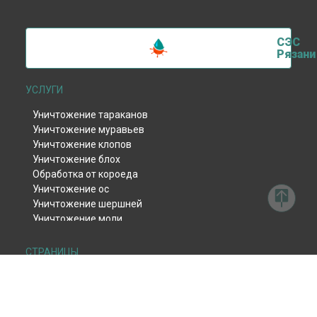
СЭС
Рязани
УСЛУГИ
Уничтожение тараканов
Уничтожение муравьев
Уничтожение клопов
Уничтожение блох
Обработка от короеда
Уничтожение ос
Уничтожение шершней
Уничтожение моли
Уничтожение тли
Уничтожение клещей
СТРАНИЦЫ
Уничтожение комаров
Дезинсекция
Уничтожение мокриц
Дератизация
Уничтожение мух
Дезинфекция
Обработка от жука-кожееда