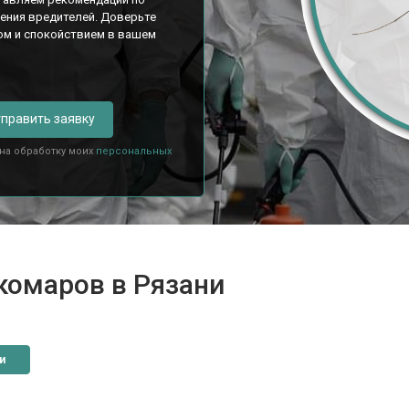
ения вредителей. Доверьте
ом и спокойствием в вашем
править заявку
 на обработку моих
персональных
комаров в Рязани
и