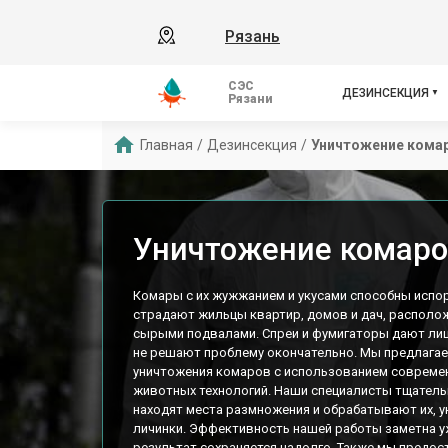
Рязань
СЭС
ДЕЗИНСЕКЦИЯ
Рязани
Главная
/
Дезинсекция
/
Уничтожение кома
Уничтожение комаро
Комары с их жужжанием и укусами способны испо
страдают жильцы квартир, домов и дач, располо
сырыми подвалами. Спреи и фумигаторы дают лиш
не решают проблему окончательно. Мы предлага
уничтожения комаров с использованием современ
животных технологий. Наши специалисты тщател
находят места размножения и обрабатывают их, у
личинки. Эффективность нашей работы заметна уж
результат сохраняется надолго. Также мы предо