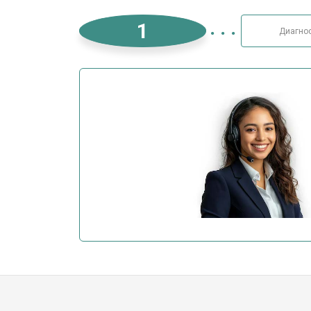
1
Диагно