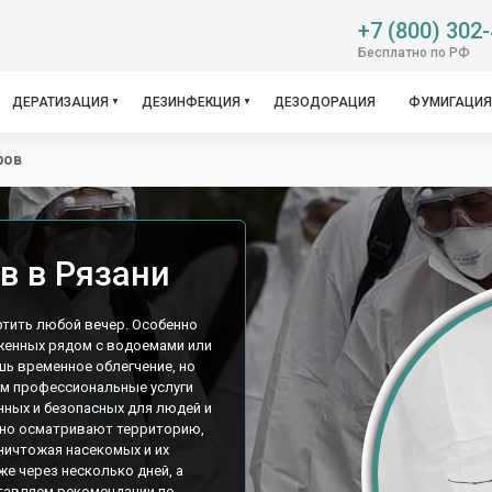
+7 (800) 302
Бесплатно по РФ
ДЕРАТИЗАЦИЯ
ДЕЗИНФЕКЦИЯ
ДЕЗОДОРАЦИЯ
ФУМИГАЦИЯ
ров
в в Рязани
ртить любой вечер. Особенно
женных рядом с водоемами или
ь временное облегчение, но
ем профессиональные услуги
ных и безопасных для людей и
ьно осматривают территорию,
ничтожая насекомых и их
е через несколько дней, а
ставляем рекомендации по