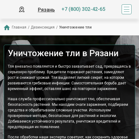
+7 (800) 302-42-65
Рязань
Главная
/
Дезинсекция
/
Уничтожение тли
Уничтожение тли в Рязани
Тля внезапно появляется и быстро захватывает сад, превращаясь в
серьезную проблему. Вредители поражают растения, замедляют
рост и снижают урожай. Тля выделяет липкий секрет, на котором
развиваются грибковые инфекции. Самостоятельная борьба дает
временный эффект, оставляя шанс на повторное заражение.
Наша служба профессионально уничтожает тлю, обеспечивая
безопасность растений. Мы находим очаги заражения, подбираем
средства и обрабатываем сложные участки. Используем
проверенные методы, безопасные для растений и экологии.
Добиваемся устойчивого результата, уничтожая вредителей и
предотвращая их появление.
После обработки наши эксперты советуют, как сохранить здоровье